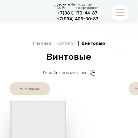
Звоните
Пн-Пт:
12 - 20
Сб-Вс: по договоренности
+7(981) 170-44-87
+7(994) 406-00-87
КАТАЛОГ
Главная
Каталог
Винтовые
УСЛУГИ
Винтовые
ПОРТФОЛИО
Листайте влево/вправо
СТАТЬИ
На больцах
М
О КОМПАНИИ
ИНФОРМАЦИЯ
КОНТАКТЫ