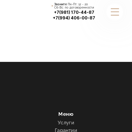
Звоните
Пн-Пт:
12 - 20
Сб-Вс: по договоренности
+7(981) 170-44-87
+7(994) 406-00-87
КАТАЛОГ
УСЛУГИ
ПОРТФОЛИО
СТАТЬИ
О КОМПАНИИ
ИНФОРМАЦИЯ
Меню
Услуги
КОНТАКТЫ
Гарантии