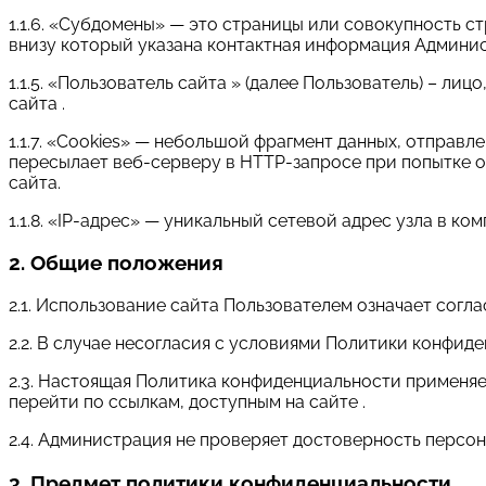
1.1.6. «Субдомены» — это страницы или совокупность с
внизу который указана контактная информация Админи
1.1.5. «Пользователь сайта » (далее Пользователь) – л
сайта .
1.1.7. «Cookies» — небольшой фрагмент данных, отправ
пересылает веб-серверу в HTTP-запросе при попытке 
сайта.
1.1.8. «IP-адрес» — уникальный сетевой адрес узла в ко
2. Общие положения
2.1. Использование сайта Пользователем означает сог
2.2. В случае несогласия с условиями Политики конфид
2.3. Настоящая Политика конфиденциальности применяетс
перейти по ссылкам, доступным на сайте .
2.4. Администрация не проверяет достоверность персо
3. Предмет политики конфиденциальности