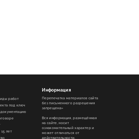
Информация
Перепечатка материалов сайта
виды работ
без письменного разрешения
ъекта под ключ
запрещена»
 документацию
Вся информация, размещённая
оговоре
на сайте, носит
т
ознакомительный характер и
 15 лет
может отличаться от
тво
действительности.