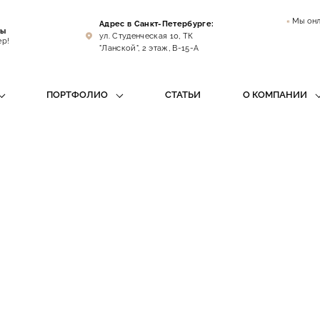
Мы он
Адрес в Санкт-Петербурге:
цы
ул. Студенческая 10, ТК
ер!
"Ланской", 2 этаж, B-15-A
ПОРТФОЛИО
СТАТЬИ
О КОМПАНИИ