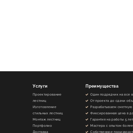
Услуги
Преимущества
Проектирование
Один подрядчик на все 
лестниц
От проекта до сдачи об
Изготовление
Разрабатываем сметную
стильных лестниц
Фиксированная цена в д
Монтаж лестниц
Гарантия на работы 5 ле
Портфолио
Мастера с опытом более
Доставка
Собственное производс