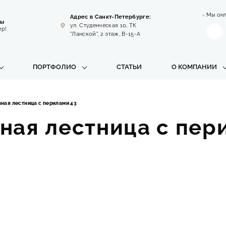
Мы он
Адрес в Санкт-Петербурге:
цы
ул. Студенческая 10, ТК
ер!
"Ланской", 2 этаж, B-15-A
ПОРТФОЛИО
СТАТЬИ
О КОМПАНИИ
зная лестница с перилами 43
ная лестница с пер