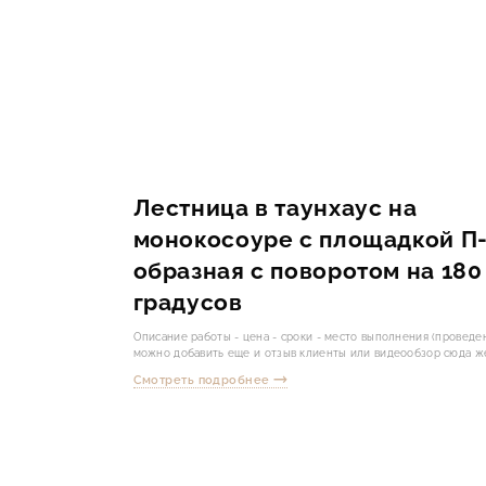
Лестница в таунхаус на
монокосоуре с площадкой П
образная с поворотом на 180
градусов
Описание работы - цена - сроки - место выполнения (проведе
можно добавить еще и отзыв клиенты или видеообзор сюда ж
Смотреть подробнее