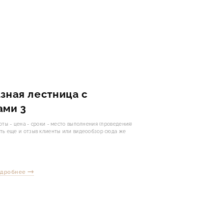
зная лестница с
ами 3
ты - цена - сроки - место выполнения (проведения)
ть еще и отзыв клиенты или видеообзор сюда же
одробнее