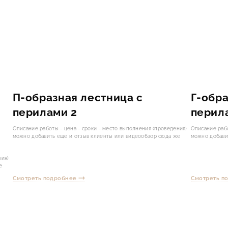
П-образная лестница с
Г-обра
-
перилами 2
перил
Описание работы - цена - сроки - место выполнения (проведения)
Описание рабо
можно добавить еще и отзыв клиенты или видеообзор сюда же
можно добави
ния)
е
Смотреть подробнее
Смотреть п