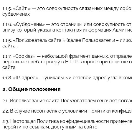
1.1.5. «Сайт » — это совокупность связанных между собой
субдоменах.
1.1.6. «Субдомены» — это страницы или совокупность с
внизу который указана контактная информация Админи
1.1.5. «Пользователь сайта » (далее Пользователь) – л
сайта .
1.1.7. «Cookies» — небольшой фрагмент данных, отправ
пересылает веб-серверу в HTTP-запросе при попытке 
сайта.
1.1.8. «IP-адрес» — уникальный сетевой адрес узла в ко
2. Общие положения
2.1. Использование сайта Пользователем означает сог
2.2. В случае несогласия с условиями Политики конфид
2.3. Настоящая Политика конфиденциальности применяетс
перейти по ссылкам, доступным на сайте .